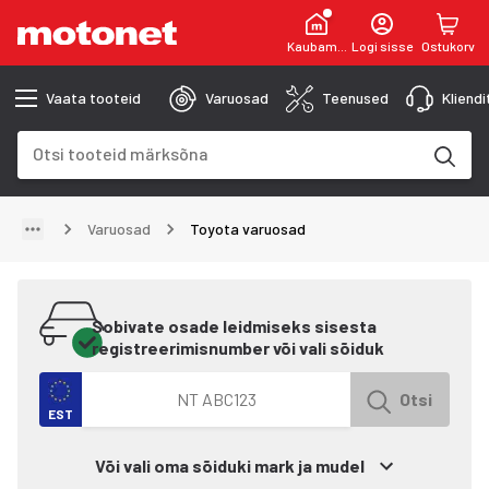
Kaubamaja
Logi sisse
Ostukorv
Vaata tooteid
Varuosad
Teenused
Kliend
Otsinguväli
Otsingutulemused uuenevad trükkimise käigus
Varuosad
Toyota varuosad
Sobivate osade leidmiseks sisesta
registreerimisnumber või vali sõiduk
Otsi autot registreerimisnumbri järgi
Otsi
EST
Või vali oma sõiduki mark ja mudel