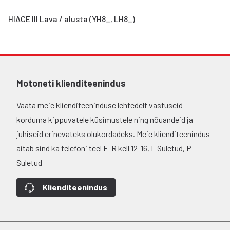
HIACE III Lava / alusta (YH8_, LH8_)
Motoneti klienditeenindus
Vaata meie klienditeeninduse lehtedelt vastuseid
korduma kippuvatele küsimustele ning nõuandeid ja
juhiseid erinevateks olukordadeks. Meie klienditeenindus
aitab sind ka telefoni teel E-R kell 12-16, L Suletud, P
Suletud
Klienditeenindus