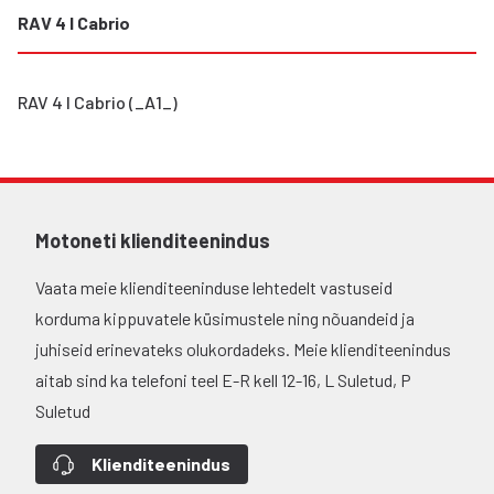
RAV 4 I Cabrio
RAV 4 I Cabrio (_A1_)
Motoneti klienditeenindus
Vaata meie klienditeeninduse lehtedelt vastuseid
korduma kippuvatele küsimustele ning nõuandeid ja
juhiseid erinevateks olukordadeks. Meie klienditeenindus
aitab sind ka telefoni teel E-R kell 12-16, L Suletud, P
Suletud
Klienditeenindus