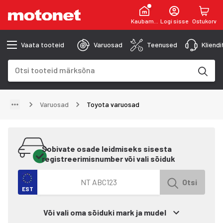
Kaubamaja
Logi sisse
Ostukorv
Vaata tooteid
Varuosad
Teenused
Kliend
Otsinguväli
Otsingutulemused uuenevad trükkimise käigus
Varuosad
Toyota varuosad
Sobivate osade leidmiseks sisesta
registreerimisnumber või vali sõiduk
Otsi autot registreerimisnumbri järgi
Otsi
EST
Või vali oma sõiduki mark ja mudel