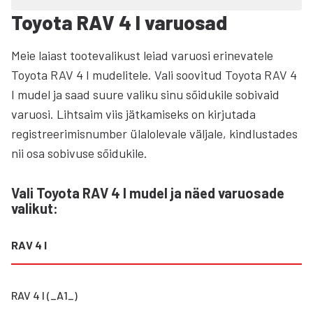
Toyota RAV 4 I varuosad
Meie laiast tootevalikust leiad varuosi erinevatele
Toyota RAV 4 I mudelitele. Vali soovitud Toyota RAV 4
I mudel ja saad suure valiku sinu sõidukile sobivaid
varuosi. Lihtsaim viis jätkamiseks on kirjutada
registreerimisnumber ülalolevale väljale, kindlustades
nii osa sobivuse sõidukile.
Vali Toyota RAV 4 I mudel ja näed varuosade
valikut
:
RAV 4 I
RAV 4 I (_A1_)