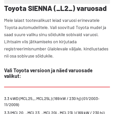
Toyota SIENNA (_L2_) varuosad
Meie laiast tootevalikust leiad varuosi erinevatele
Toyota automudelitele. Vali soovitud Toyota mudel ja
saad suure valiku sinu sõidukile sobivaid varuosi.
Lihtsaim viis jätkamiseks on kirjutada
registreerimisnumber ülalolevale väljale, kindlustades
nii osa sobivuse sõidukile.
Vali Toyota versioon ja näed varuosade
valikut
:
3.3 4WD (MCL25_, MCL25L) (169 kW / 230 hj) (01/2003-
11/2009)
3.3 (MCL20_, MCL23_, MCL20L, MCL23L) (169 kW / 230 hj)