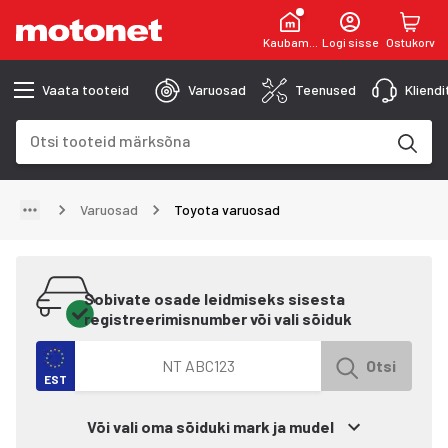
Kaubamaja
Logi sisse
Ostukorv
Vaata tooteid
Varuosad
Teenused
Kliend
Otsinguväli
Otsingutulemused uuenevad trükkimise käigus
Varuosad
Toyota varuosad
Sobivate osade leidmiseks sisesta
registreerimisnumber või vali sõiduk
Otsi autot registreerimisnumbri järgi
Otsi
EST
Või vali oma sõiduki mark ja mudel