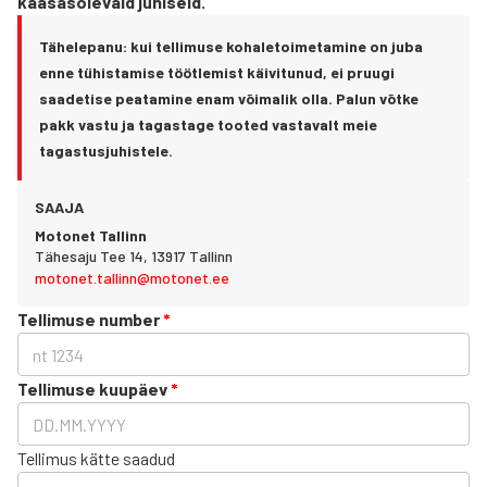
kaasasolevaid juhiseid.
Tähelepanu: kui tellimuse kohaletoimetamine on juba
enne tühistamise töötlemist käivitunud, ei pruugi
saadetise peatamine enam võimalik olla. Palun võtke
pakk vastu ja tagastage tooted vastavalt meie
tagastusjuhistele.
SAAJA
Motonet Tallinn
Tähesaju Tee 14, 13917 Tallinn
motonet.tallinn@motonet.ee
Tellimuse number
*
Tellimuse kuupäev
*
Tellimus kätte saadud