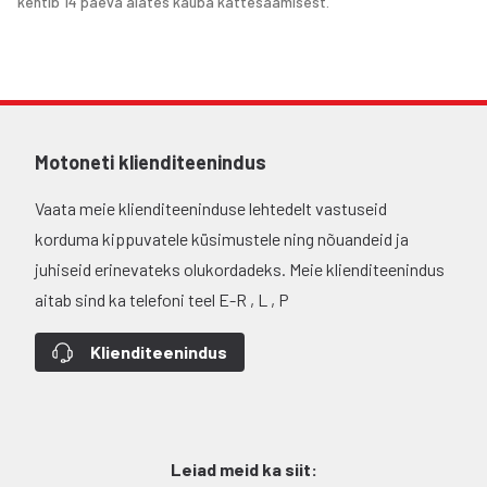
kehtib 14 päeva alates kauba kättesaamisest.
Motoneti klienditeenindus
Vaata meie klienditeeninduse lehtedelt vastuseid
korduma kippuvatele küsimustele ning nõuandeid ja
juhiseid erinevateks olukordadeks. Meie klienditeenindus
aitab sind ka telefoni teel E-R , L , P
Klienditeenindus
Leiad meid ka siit: