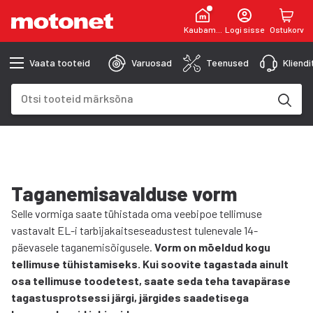
Kaubamaja
Logi sisse
Ostukorv
Vaata tooteid
Varuosad
Teenused
Kliend
Otsinguväli
Otsingutulemused uuenevad trükkimise käigus
Taganemisavalduse vorm
Selle vormiga saate tühistada oma veebipoe tellimuse
vastavalt EL-i tarbijakaitseseadustest tulenevale 14-
päevasele taganemisõigusele.
Vorm on mõeldud kogu
tellimuse tühistamiseks. Kui soovite tagastada ainult
osa tellimuse toodetest, saate seda teha tavapärase
tagastusprotsessi järgi, järgides saadetisega