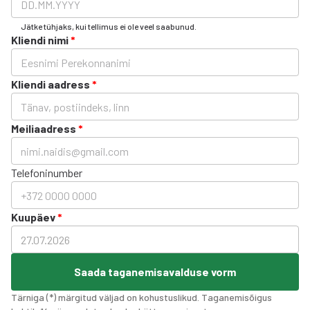
Jätke tühjaks, kui tellimus ei ole veel saabunud.
Kliendi nimi
*
Kliendi aadress
*
Meiliaadress
*
Telefoninumber
Kuupäev
*
Saada taganemisavalduse vorm
Tärniga (*) märgitud väljad on kohustuslikud. Taganemisõigus