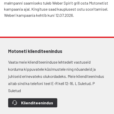
malmpanni saamiseks tuleb Weber Spirit grill osta Motonetist
kampaania ajal. Kingituse saad kauplusest ostu sooritamisel.
Weberi kampaania kehtib kuni 12.07.2026.
Motoneti klienditeenindus
Vaata meie klienditeeninduse lehtedelt vastuseid
korduma kippuvatele küsimustele ning nõuandeid ja
juhiseid erinevateks olukordadeks. Meie klienditeenindus
aitab sind ka telefoni teel E-R kell 12-16, L Suletud, P
Suletud
Klienditeenindus