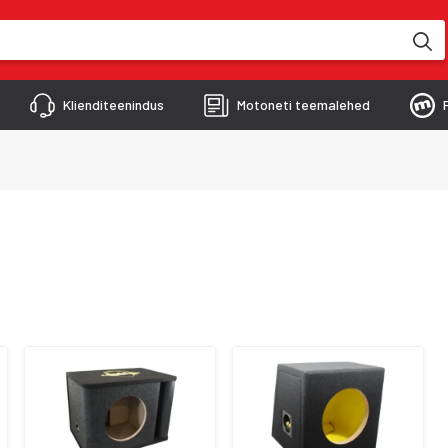
kimise käigus
Klienditeenindus
Motoneti teemalehed