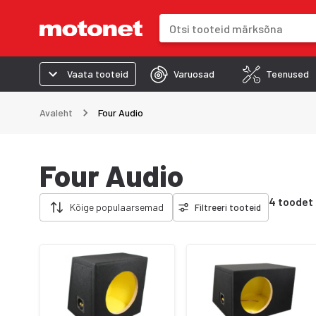
Otsinguväli
Otsingutulemused uuenevad trük
Vaata tooteid
Varuosad
Teenused
Avaleht
Four Audio
Four Audio
Eemalda filtrid
4 toodet
Kõige populaarsemad
Filtreeri tooteid