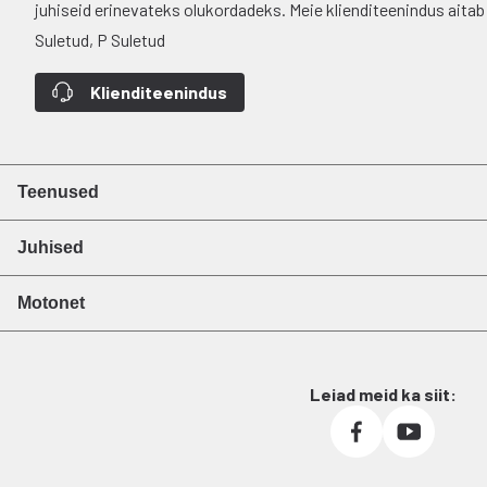
juhiseid erinevateks olukordadeks. Meie klienditeenindus aitab si
Suletud, P Suletud
Klienditeenindus
Teenused
Juhised
Motonet
Leiad meid ka siit: