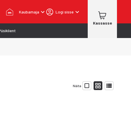
Kaubamaja
Logi sisse
Kassasse
Püsiklient
Näita