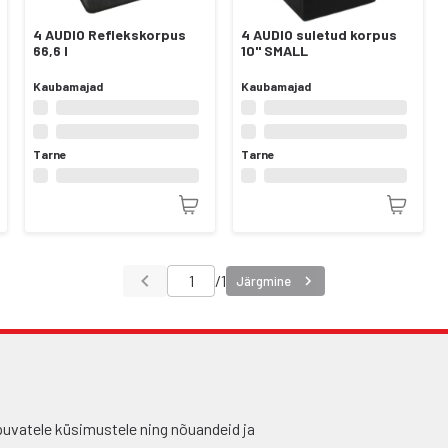
4 AUDIO Reflekskorpus
4 AUDIO suletud korpus
66,6 l
10" SMALL
Kaubamajad
Kaubamajad
Tarne
Tarne
/
1
Järgmine
puvatele küsimustele ning nõuandeid ja