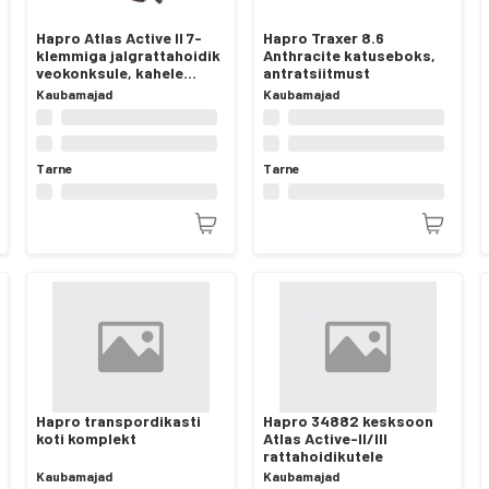
Hapro Atlas Active II 7-
Hapro Traxer 8.6
klemmiga jalgrattahoidik
Anthracite katuseboks,
veokonksule, kahele
antratsiitmust
rattale
Kaubamajad
Kaubamajad
Tarne
Tarne
Hapro transpordikasti
Hapro 34882 kesksoon
koti komplekt
Atlas Active-II/III
rattahoidikutele
Kaubamajad
Kaubamajad