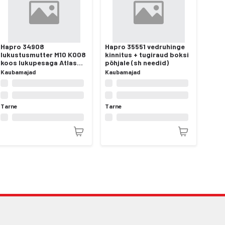
Hapro 34908
Hapro 35551 vedruhinge
lukustusmutter M10 K008
kinnitus + tugiraud boksi
koos lukupesaga Atlas
põhjale (sh needid)
Active-II/III
Kaubamajad
Kaubamajad
jalgrattahoidikutele
Tarne
Tarne