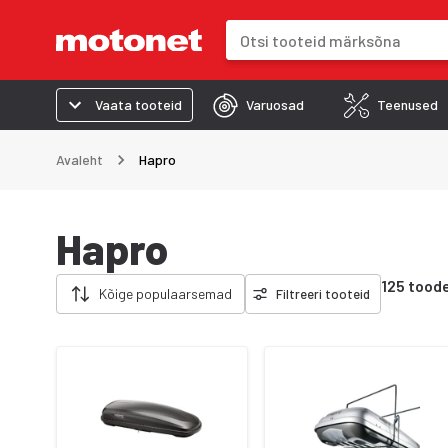
Otsinguväli
Otsingutulemused uuenevad trük
Vaata tooteid
Varuosad
Teenused
Avaleht
Hapro
Hapro
Eemalda filtrid
125 tood
Kõige populaarsemad
Filtreeri tooteid