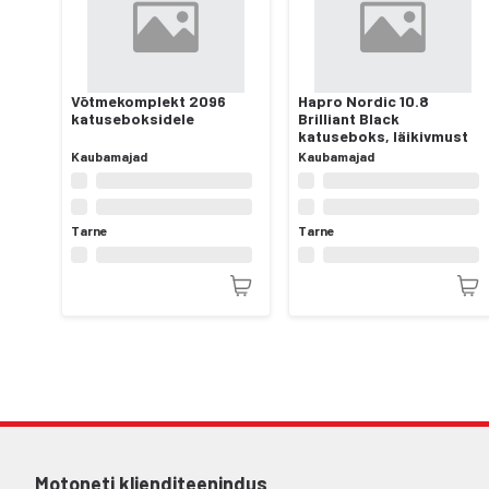
Võtmekomplekt 2096
Hapro Nordic 10.8
katuseboksidele
Brilliant Black
katuseboks, läikivmust
Kaubamajad
Kaubamajad
Tarne
Tarne
Motoneti klienditeenindus