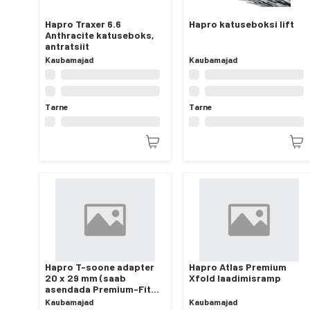
Hapro Traxer 6.6
Hapro katuseboksi lift
Anthracite katuseboks,
antratsiit
Kaubamajad
Kaubamajad
Tarne
Tarne
Hapro T-soone adapter
Hapro Atlas Premium
20 x 29 mm (saab
Xfold laadimisramp
asendada Premium-Fit
kiirkinnitust)
Kaubamajad
Kaubamajad