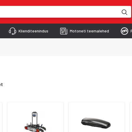
kimise käigus
Klienditeenindus
Motoneti teemalehed
et