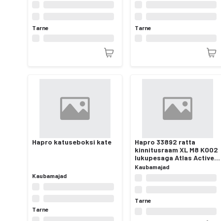
Tarne
Tarne
Hapro katuseboksi kate
Hapro 33892 ratta
kinnitusraam XL M8 K002
lukupesaga Atlas Active-
III rattahoidikutele
Kaubamajad
Kaubamajad
Tarne
Tarne