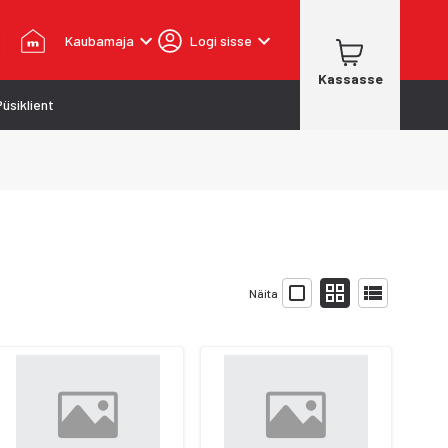
Kaubamaja
Logi sisse
Kassasse
Püsiklient
Näita