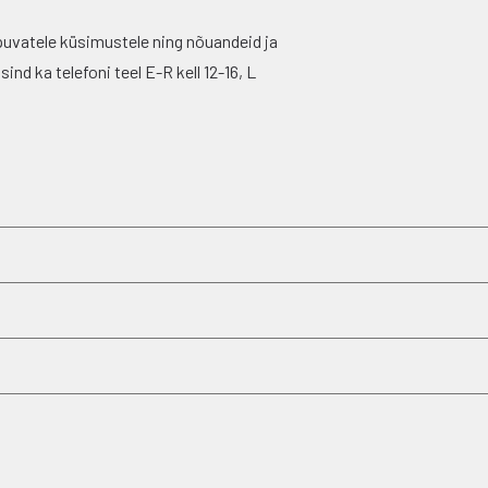
puvatele küsimustele ning nõuandeid ja
nd ka telefoni teel E-R kell 12-16, L