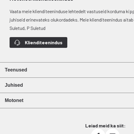
Vaata meie klienditeeninduse lehtedelt vastuseid korduma kip
juhiseid erinevateks olukordadeks. Meie klienditeenindus aitab si
Suletud, P Suletud
Klienditeenindus
Teenused
Juhised
Motonet
Leiad meid ka siit: