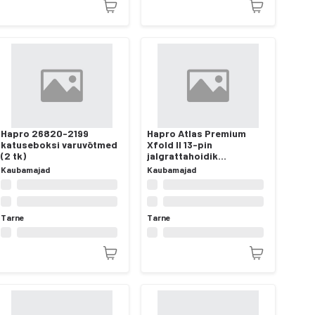
Hapro 26820-2199
Hapro Atlas Premium
katuseboksi varuvõtmed
Xfold II 13-pin
(2 tk)
jalgrattahoidik
veokonksule, kahele
Kaubamajad
Kaubamajad
rattale
Tarne
Tarne