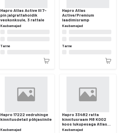
Hapro Atlas Active III 7-
Hapro Atlas
pin jalgrattahoidik
Active/Premium
veokonksule, 3 rattale
laadimisramp
Kaubamajad
Kaubamajad
Tarne
Tarne
Hapro 17222 vedruhinge
Hapro 33482 ratta
kinnitusdetail põhjasiinile
kinnitusraam M8 K002
koos lukupesaga Atlas
Active-II/III
Kaubamajad
Kaubamajad