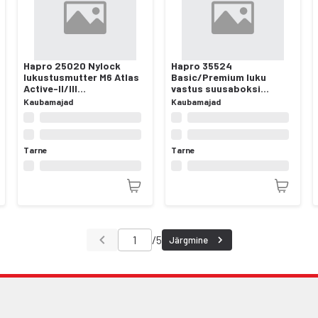
Hapro 25020 Nylock
Hapro 35524
lukustusmutter M6 Atlas
Basic/Premium luku
Active-II/III
vastus suusaboksi
jalgrattahoidikutele
kaanele
Kaubamajad
Kaubamajad
Tarne
Tarne
/
5
Järgmine