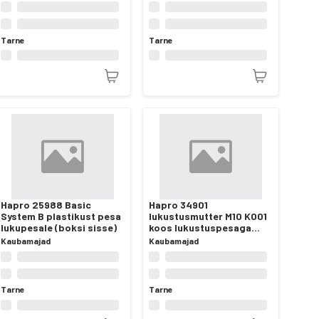
rattahoidikutele
Tarne
Tarne
Hapro 25988 Basic
Hapro 34901
System B plastikust pesa
lukustusmutter M10 K001
lukupesale (boksi sisse)
koos lukustuspesaga
Atlas Active-II/III
Kaubamajad
Kaubamajad
jalgrattahoidikutele
Tarne
Tarne