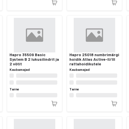
Hapro 35509 Basic
Hapro 25018 numbrimärgi
System B 2 lukusilindrit ja
hoidik Atlas Active-II/III
2 võtit
rattahoidikutele
Kaubamajad
Kaubamajad
Tarne
Tarne