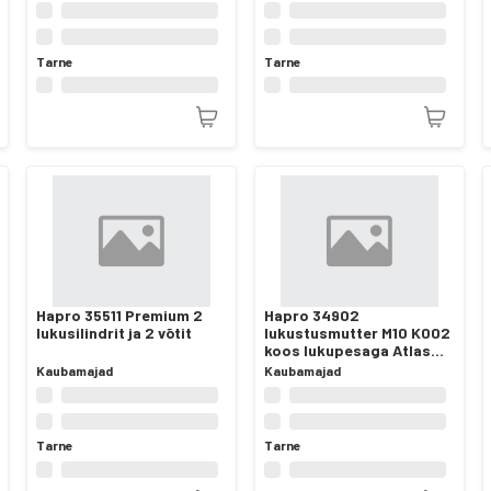
Tarne
Tarne
Hapro 35511 Premium 2
Hapro 34902
lukusilindrit ja 2 võtit
lukustusmutter M10 K002
koos lukupesaga Atlas
Active-II/III
Kaubamajad
Kaubamajad
jalgrattahoidikutele
Tarne
Tarne