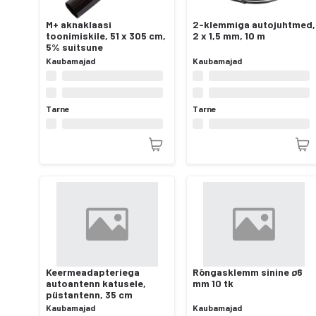
M+ aknaklaasi
2-klemmiga autojuhtmed,
toonimiskile, 51 x 305 cm,
2 x 1,5 mm, 10 m
5% suitsune
Kaubamajad
Kaubamajad
Tarne
Tarne
Keermeadapteriega
Rõngasklemm sinine ø6
autoantenn katusele,
mm 10 tk
püstantenn, 35 cm
Kaubamajad
Kaubamajad