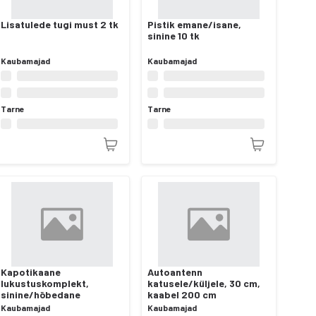
Lisatulede tugi must 2 tk
Pistik emane/isane,
sinine 10 tk
Kaubamajad
Kaubamajad
Tarne
Tarne
Kapotikaane
Autoantenn
lukustuskomplekt,
katusele/küljele, 30 cm,
sinine/hõbedane
kaabel 200 cm
Kaubamajad
Kaubamajad