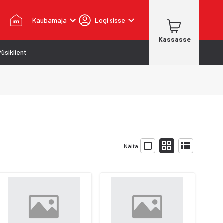
Kaubamaja
Logi sisse
Kassasse
Püsiklient
Näita