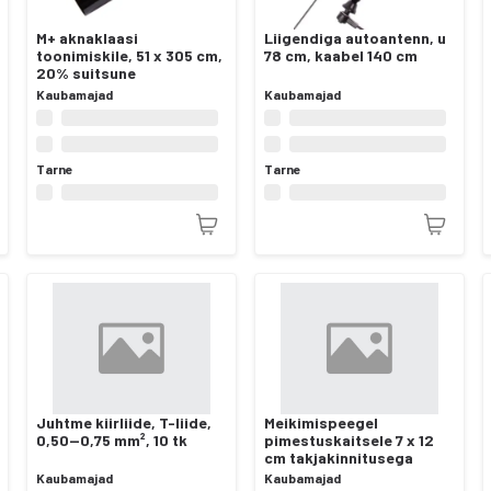
M+ aknaklaasi
Liigendiga autoantenn, u
toonimiskile, 51 x 305 cm,
78 cm, kaabel 140 cm
20% suitsune
Kaubamajad
Kaubamajad
Tarne
Tarne
Juhtme kiirliide, T-liide,
Meikimispeegel
0,50—0,75 mm², 10 tk
pimestuskaitsele 7 x 12
cm takjakinnitusega
Kaubamajad
Kaubamajad