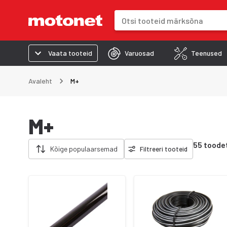
Otsinguväli
Otsingutulemused uuenevad trük
Vaata tooteid
Varuosad
Teenused
Avaleht
M+
M+
Eemalda filtrid
55 toode
Kõige populaarsemad
Filtreeri tooteid