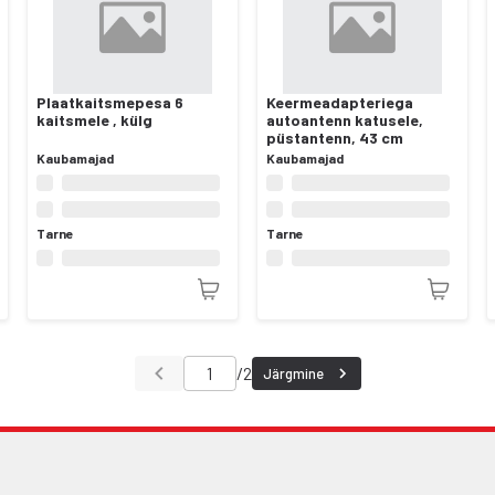
Plaatkaitsmepesa 6
Keermeadapteriega
kaitsmele , külg
autoantenn katusele,
püstantenn, 43 cm
Kaubamajad
Kaubamajad
Tarne
Tarne
/
2
Järgmine