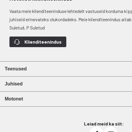
Vaata meie klienditeeninduse lehtedelt vastuseid korduma kip
juhiseid erinevateks olukordadeks. Meie klienditeenindus aitab si
Suletud, P Suletud
Klienditeenindus
Teenused
Juhised
Motonet
Leiad meid ka siit: