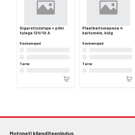
Sigaretisüütaja + põhi
Plaatkaitsmepesa 4
tulega 12V/10 A
kaitsmele, külg
Kaubamajad
Kaubamajad
Tarne
Tarne
Motoneti klienditeenindus