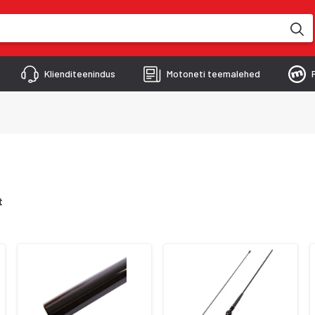
kimise käigus
Klienditeenindus
Motoneti teemalehed
t