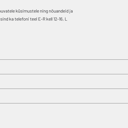
puvatele küsimustele ning nõuandeid ja
nd ka telefoni teel E-R kell 12-16, L