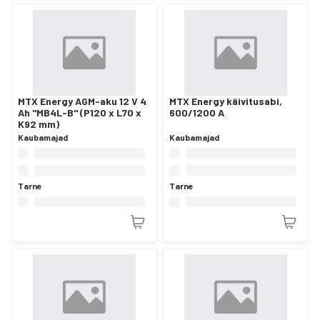
MTX Energy AGM-aku 12 V 4
MTX Energy käivitusabi,
Ah "MB4L-B" (P120 x L70 x
600/1200 A
K92 mm)
Kaubamajad
Kaubamajad
Tarne
Tarne