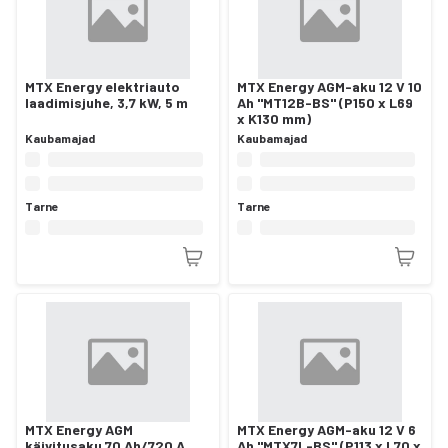
MTX Energy elektriauto
MTX Energy AGM-aku 12 V 10
laadimisjuhe, 3,7 kW, 5 m
Ah "MT12B-BS" (P150 x L69
x K130 mm)
Kaubamajad
Kaubamajad
Tarne
Tarne
MTX Energy AGM
MTX Energy AGM-aku 12 V 6
käivitusaku 70 Ah/720 A
Ah "MTX7L-BS" (P113 x L70 x