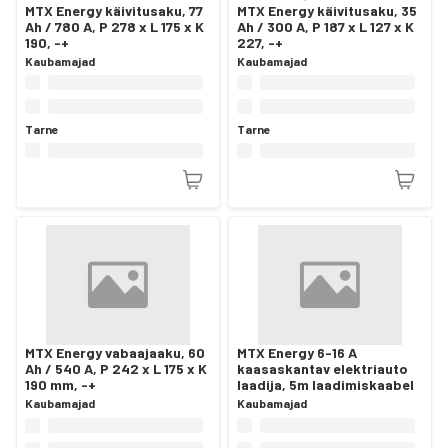
MTX Energy käivitusaku, 77
MTX Energy käivitusaku, 35
Ah / 780 A, P 278 x L 175 x K
Ah / 300 A, P 187 x L 127 x K
190, -+
227, -+
Kaubamajad
Kaubamajad
Tarne
Tarne
MTX Energy vabaajaaku, 60
MTX Energy 6-16 A
Ah / 540 A, P 242 x L 175 x K
kaasaskantav elektriauto
190 mm, -+
laadija, 5m laadimiskaabel
Kaubamajad
Kaubamajad