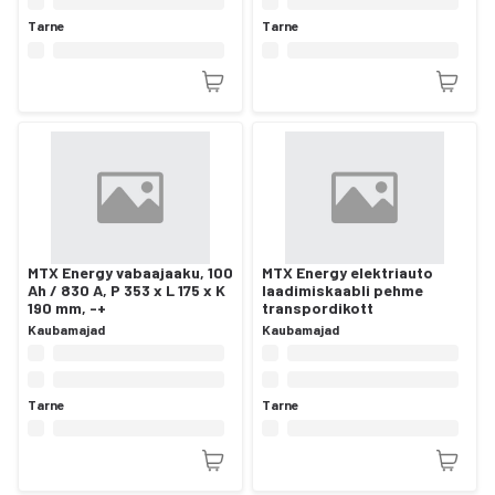
Tarne
Tarne
MTX Energy vabaajaaku, 100
MTX Energy elektriauto
Ah / 830 A, P 353 x L 175 x K
laadimiskaabli pehme
190 mm, -+
transpordikott
Kaubamajad
Kaubamajad
Tarne
Tarne