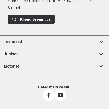
aitab sind ka telefoni teel E-R kell 12-16, L Suletud, P
Suletud
Klienditeenindus
Teenused
Juhised
Motonet
Leiad meid ka siit: