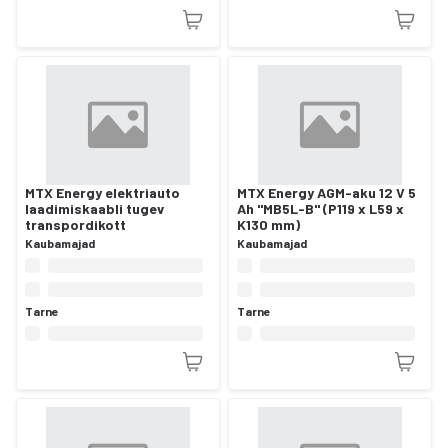
MTX Energy elektriauto
MTX Energy AGM-aku 12 V 5
laadimiskaabli tugev
Ah "MB5L-B" (P119 x L59 x
transpordikott
K130 mm)
Kaubamajad
Kaubamajad
Tarne
Tarne