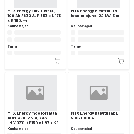
MTX Energy käivitusaku,
MTX Energy elektriauto
100 Ah /830 A, P 353 x L 175
laadimisjuhe, 22 kW, 5 m
x K 190, -+
Kaubamajad
Kaubamajad
Tarne
Tarne
MTX Energy mootorratta
MTX Energy käivitusabi,
AGM-aku 12 V 8,6 Ah
500/1000 A
"MG10ZS" (P150 x L87 x K95
mm)
Kaubamajad
Kaubamajad