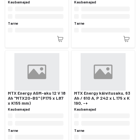
Kaubamajad
Kaubamajad
Tarne
Tarne
MTX Energy AGM-aku 12 V 18
MTX Energy käivitusaku, 63
Ah "MTX20-BS" (P175 x L87
Ah / 610 A, P 242 x L 175 x K
x K155 mm)
190, -+
Kaubamajad
Kaubamajad
Tarne
Tarne