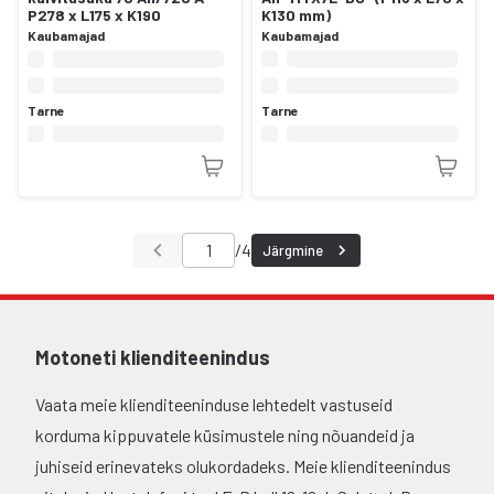
P278 x L175 x K190
K130 mm)
Kaubamajad
Kaubamajad
Tarne
Tarne
/
4
Järgmine
Motoneti klienditeenindus
Vaata meie klienditeeninduse lehtedelt vastuseid
korduma kippuvatele küsimustele ning nõuandeid ja
juhiseid erinevateks olukordadeks. Meie klienditeenindus