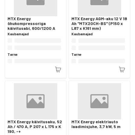
MTX Energy
MTX Energy AGM-aku 12 V 18
õhukompressoriga
Ah "MTX20CH-BS" (P150 x
käivitusabi, 600/1200 A
L87 x K161 mm)
Kaubamajad
Kaubamajad
Tarne
Tarne
MTX Energy käivitusaku, 52
MTX Energy elektriauto
Ah / 470 A, P 207 x L 175 x K
laadimisjuhe, 3,7 kW, 5 m
190, -+