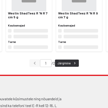
Westin ShadTeez R 'N R 7
Westin ShadTeez R 'N R 9
cm 5 g
cm 7 g
Kaubamajad
Kaubamajad
Tarne
Tarne
/
2
Järgmine
puvatele küsimustele ning nõuandeid ja
nd ka telefoni teel E-R kell 12-16, L