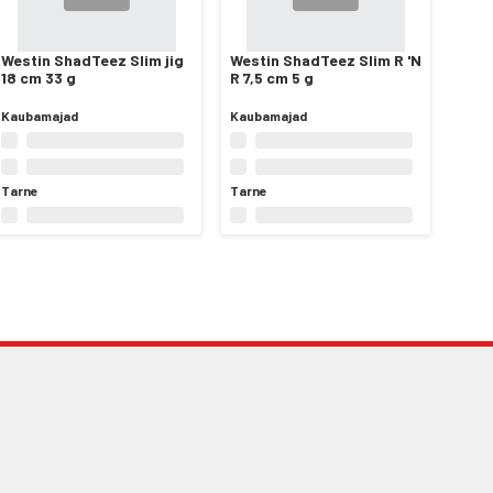
Westin ShadTeez Slim jig
Westin ShadTeez Slim R 'N
18 cm 33 g
R 7,5 cm 5 g
Kaubamajad
Kaubamajad
Tarne
Tarne