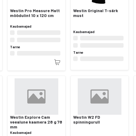
Westin Pro Measure Matt
Westin Original T-särk
mõõdulint 10 x 120 cm
must
Kaubamajad
Kaubamajad
Tarne
Tarne
Westin Explore Cam
Westin W2 FD
veealune kaamera 28 g 78
spinningurull
mm
Kaubamajad