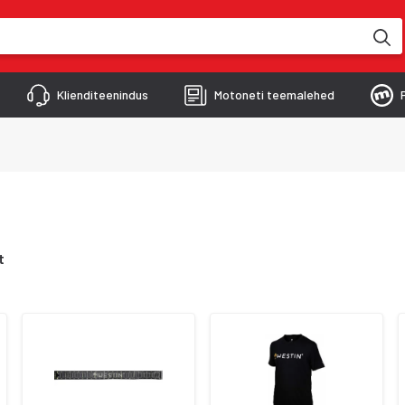
kimise käigus
Klienditeenindus
Motoneti teemalehed
t