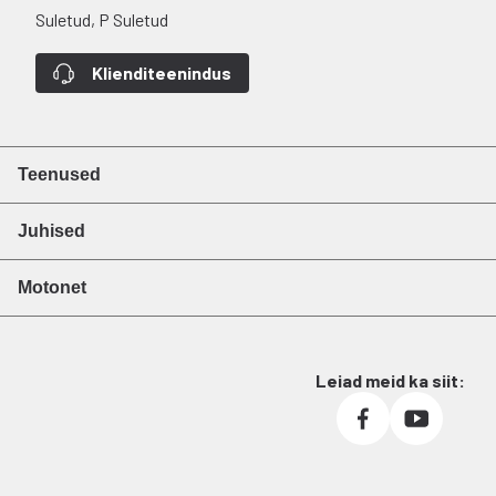
Suletud, P Suletud
Klienditeenindus
Teenused
Juhised
Motonet
Leiad meid ka siit: