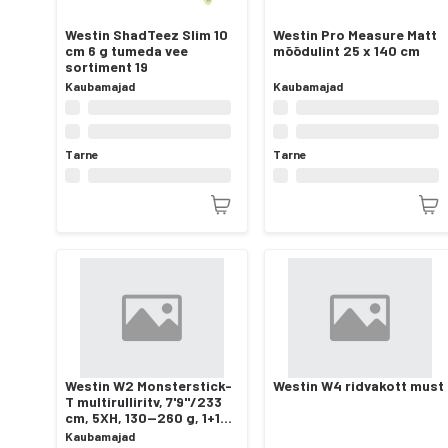
Westin ShadTeez Slim 10
Westin Pro Measure Matt
cm 6 g tumeda vee
mõõdulint 25 x 140 cm
sortiment 19
Kaubamajad
Kaubamajad
Tarne
Tarne
Westin W2 Monsterstick-
Westin W4 ridvakott must
T multirulliritv, 7'9"/233
cm, 5XH, 130—260 g, 1+1
os
Kaubamajad