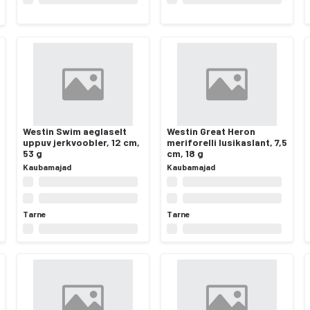
Westin Swim aeglaselt
Westin Great Heron
uppuv jerkvoobler, 12 cm,
meriforelli lusikaslant, 7,5
53 g
cm, 18 g
Kaubamajad
Kaubamajad
Tarne
Tarne