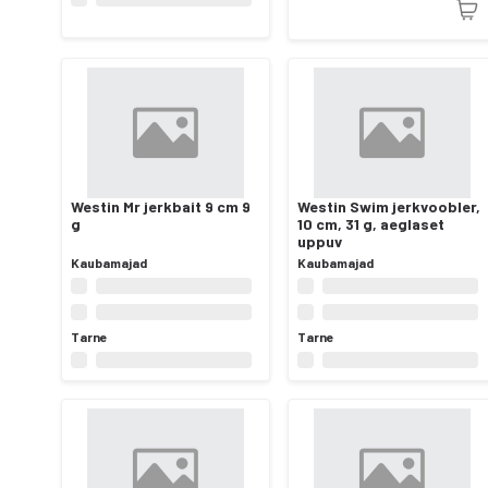
Westin Mr jerkbait 9 cm 9
Westin Swim jerkvoobler,
g
10 cm, 31 g, aeglaset
uppuv
Kaubamajad
Kaubamajad
Tarne
Tarne