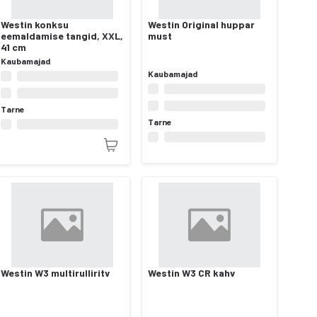
Westin konksu
Westin Original huppar
eemaldamise tangid, XXL,
must
41 cm
Kaubamajad
Kaubamajad
Tarne
Tarne
Westin W3 multirulliritv
Westin W3 CR kahv