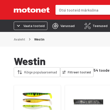
Otsinguväli
Otsingutulemused uuenevad trük
Vaata tooteid
Varuosad
Teenused
Avaleht
Westin
Westin
Eemalda filtrid
54 toode
Kõige populaarsemad
Filtreeri tooteid