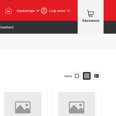
Kaubamaja
Logi sisse
Kassasse
Püsiklient
Näita