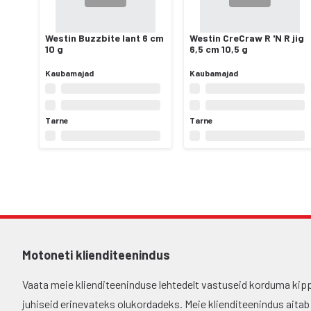
Westin Buzzbite lant 6 cm
Westin CreCraw R 'N R jig
10 g
6,5 cm 10,5 g
Kaubamajad
Kaubamajad
Tarne
Tarne
Motoneti klienditeenindus
Vaata meie klienditeeninduse lehtedelt vastuseid korduma kip
juhiseid erinevateks olukordadeks. Meie klienditeenindus aitab si