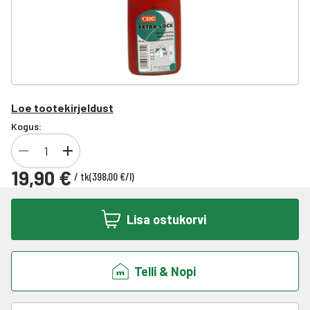
Loe tootekirjeldust
Kogus:
19,90 €
/
tk
(
398,00 €
/
l
)
Lisa ostukorvi
Telli & Nopi