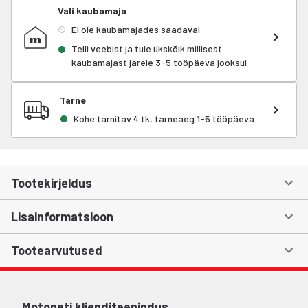
Vali kaubamaja
Ei ole kaubamajades saadaval
Telli veebist ja tule ükskõik millisest
kaubamajast järele 3-5 tööpäeva jooksul
Tarne
Kohe tarnitav 4 tk, tarneaeg 1-5 tööpäeva
Tootekirjeldus
Lisainformatsioon
Tootearvutused
Motoneti klienditeenindus