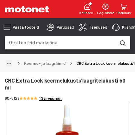
Kaubamaja
Logi sisse
Ostukorv
Vaata tooteid
Varuosad
Teenused
Kliend
Otsinguväli
Otsingutulemused uuenevad trükkimise käigus
Keerme- ja laagriliimid
CRC Extra Lock keermelukusti/l
CRC Extra Lock keermelukusti/laagritelukusti 50
ml
Hinnang 4.9/5 tähte
60-6129
10 arvustust