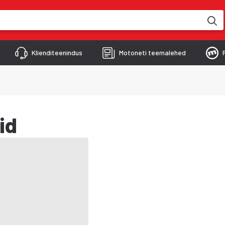
kimise käigus
Klienditeenindus
Motoneti teemalehed
id