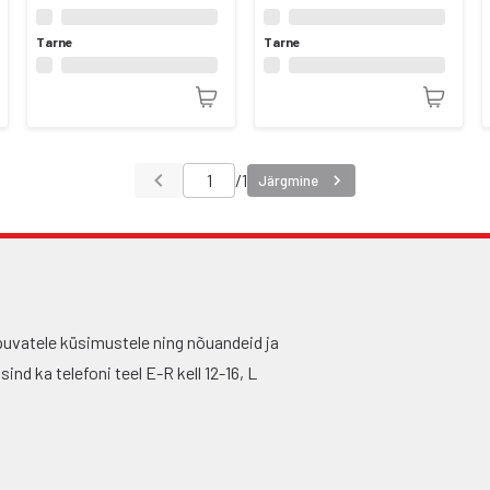
Tarne
Tarne
/
1
Järgmine
puvatele küsimustele ning nõuandeid ja
nd ka telefoni teel E-R kell 12-16, L