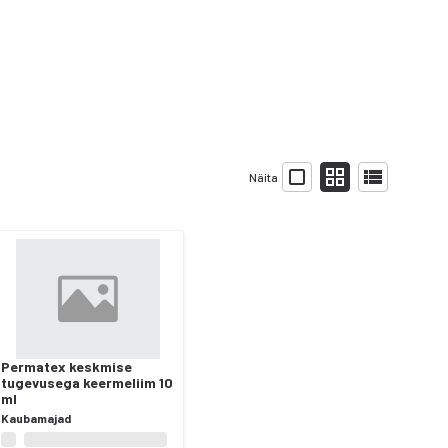
Näita
Permatex keskmise
tugevusega keermeliim 10
ml
Kaubamajad