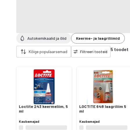
Autokemikaalid ja õlid
Keerme- ja laagriliimid
Eemalda filtrid
5 toodet
Kõige populaarsemad
Filtreeri tooteid
Loctite 243 keermeliim, 5
LOCTITE 648 laagriliim 5
ml
ml
Kaubamajad
Kaubamajad