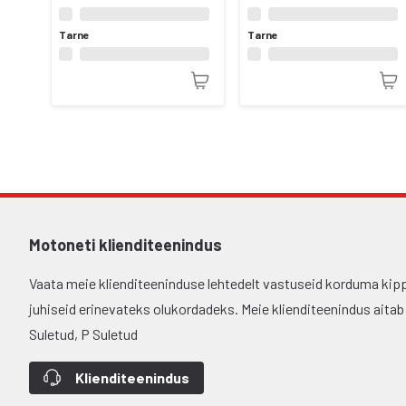
Tarne
Tarne
Motoneti klienditeenindus
Vaata meie klienditeeninduse lehtedelt vastuseid korduma kip
juhiseid erinevateks olukordadeks. Meie klienditeenindus aitab si
Suletud, P Suletud
Klienditeenindus