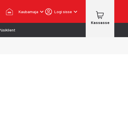
Kaubamaja
Logi sisse
Kassasse
Püsiklient