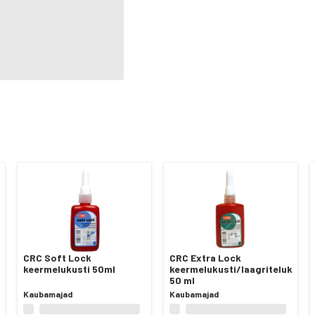
CRC Soft Lock
CRC Extra Lock
keermelukusti 50ml
keermelukusti/laagritelukusti
50 ml
Kaubamajad
Kaubamajad