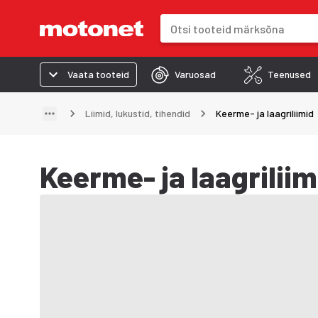
Otsinguväli
Otsingutulemused uuenevad trük
Vaata tooteid
Varuosad
Teenused
Liimid, lukustid, tihendid
Keerme- ja laagriliimid
Keerme- ja laagriliim