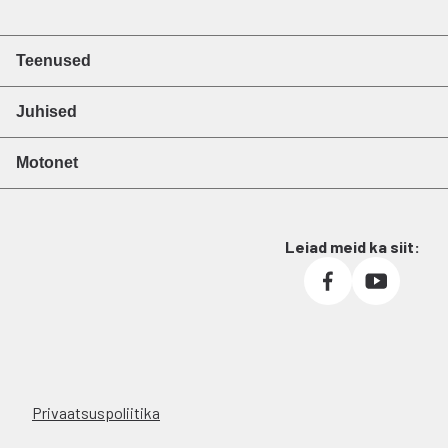
Teenused
Juhised
Motonet
Leiad meid ka siit:
Privaatsuspoliitika