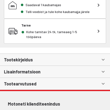
Saadaval 1 kaubamajas
Telli veebist ja tule kohe kaubamajja järele
Tarne
Kohe tarnitav 24 tk, tarneaeg 1-5
tööpäeva
Tootekirjeldus
Lisainformatsioon
Tootearvutused
Motoneti klienditeenindus