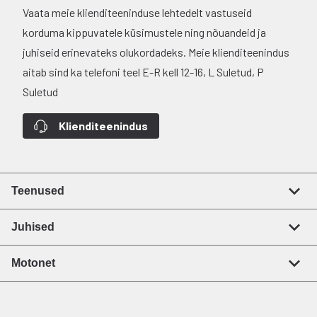
Vaata meie klienditeeninduse lehtedelt vastuseid
korduma kippuvatele küsimustele ning nõuandeid ja
juhiseid erinevateks olukordadeks. Meie klienditeenindus
aitab sind ka telefoni teel E-R kell 12-16, L Suletud, P
Suletud
Klienditeenindus
Teenused
Juhised
Motonet