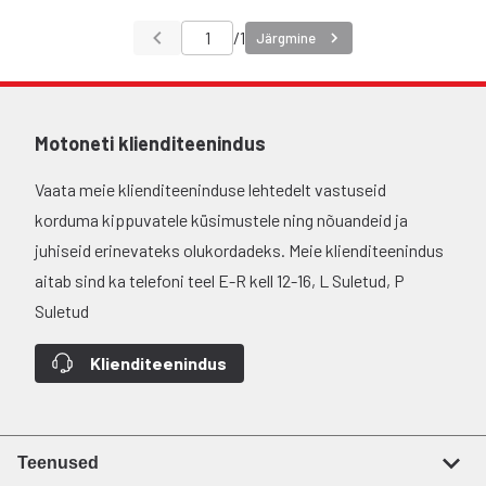
/
1
Järgmine
Motoneti klienditeenindus
Vaata meie klienditeeninduse lehtedelt vastuseid
korduma kippuvatele küsimustele ning nõuandeid ja
juhiseid erinevateks olukordadeks. Meie klienditeenindus
aitab sind ka telefoni teel E-R kell 12-16, L Suletud, P
Suletud
Klienditeenindus
Teenused