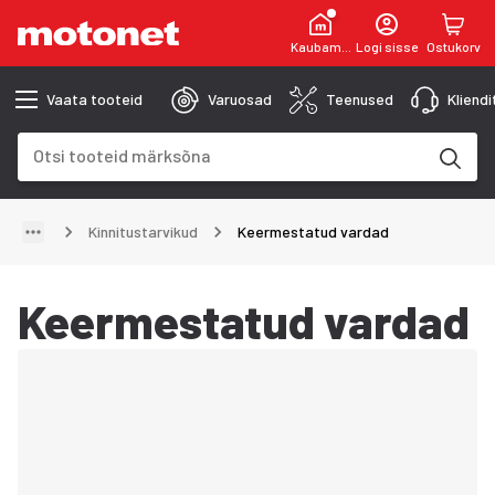
Kaubamaja
Logi sisse
Ostukorv
Vaata tooteid
Varuosad
Teenused
Kliend
Otsinguväli
Otsingutulemused uuenevad trükkimise käigus
Kinnitustarvikud
Keermestatud vardad
Keermestatud vardad