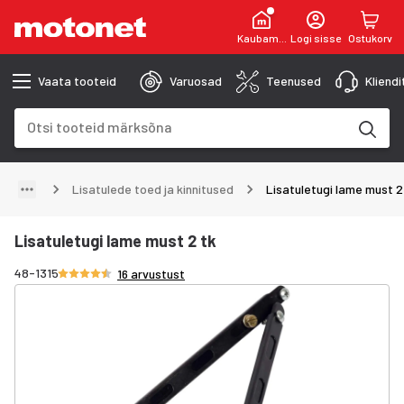
Kaubamaja
Logi sisse
Ostukorv
Vaata tooteid
Varuosad
Teenused
Kliend
Otsinguväli
Otsingutulemused uuenevad trükkimise käigus
Lisatulede toed ja kinnitused
Lisatuletugi lame must 2
Lisatuletugi lame must 2 tk
Hinnang 4.6/5 tähte
48-1315
16 arvustust