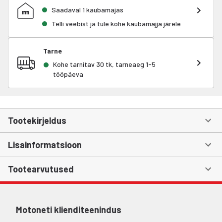
Saadaval 1 kaubamajas
Telli veebist ja tule kohe kaubamajja järele
Tarne
Kohe tarnitav 30 tk, tarneaeg 1-5
tööpäeva
Tootekirjeldus
Lisainformatsioon
Tootearvutused
Motoneti klienditeenindus