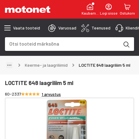
Kaubamaja
Logi sisse
Ostukorv
Vaata tooteid
Varuosad
Teenused
Kliend
Otsinguväli
Otsingutulemused uuenevad trükkimise käigus
Keerme- ja laagriliimid
LOCTITE 648 laagriliim 5 ml
LOCTITE 648 laagriliim 5 ml
Hinnang 5/5 tähte
60-2337
1 arvustus