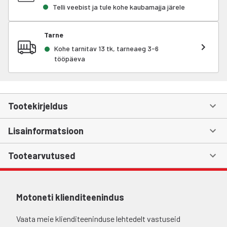
Telli veebist ja tule kohe kaubamajja järele
Tarne
Kohe tarnitav 13 tk, tarneaeg 3-6
tööpäeva
Tootekirjeldus
Lisainformatsioon
Tootearvutused
Motoneti klienditeenindus
Vaata meie klienditeeninduse lehtedelt vastuseid