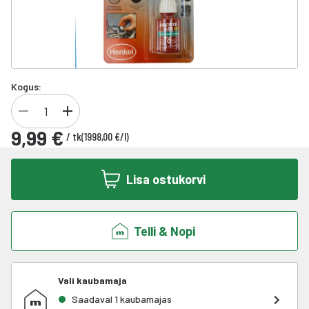
Kogus:
9,99 €
/
tk
(
1998,00 €
/
l
)
Lisa ostukorvi
Telli & Nopi
Vali kaubamaja
Saadaval 1 kaubamajas