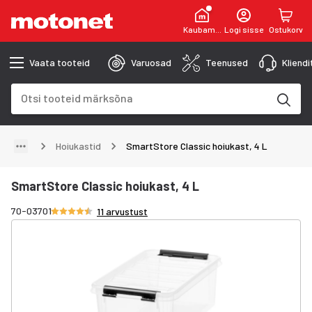
Kaubamaja
Logi sisse
Ostukorv
Vaata tooteid
Varuosad
Teenused
Kliend
Otsinguväli
Otsingutulemused uuenevad trükkimise käigus
Hoiukastid
SmartStore Classic hoiukast, 4 L
SmartStore Classic hoiukast, 4 L
Hinnang 4.5/5 tähte
70-03701
11 arvustust