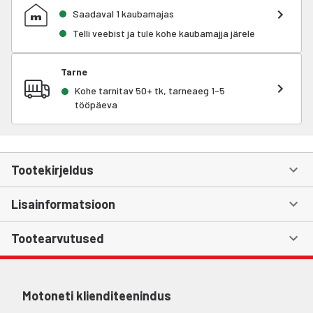
Saadaval 1 kaubamajas
Telli veebist ja tule kohe kaubamajja järele
Tarne
Kohe tarnitav 50+ tk, tarneaeg 1-5
tööpäeva
Tootekirjeldus
Lisainformatsioon
Tootearvutused
Motoneti klienditeenindus