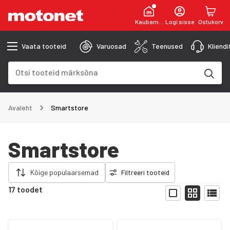
Kaubamaja
Logi sisse
Ostukorv
Vaata tooteid
Varuosad
Teenused
Kliend
Otsinguväli
Otsingutulemused uuenevad trükkimise käigus
Avaleht
Smartstore
Smartstore
da filtrid
Kõige populaarsemad
Filtreeri tooteid
17 toodet
Näita