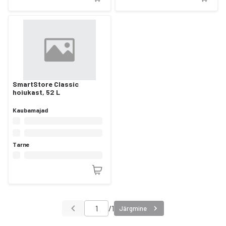
SmartStore Classic
hoiukast, 52 L
Kaubamajad
Tarne
/
1
Järgmine