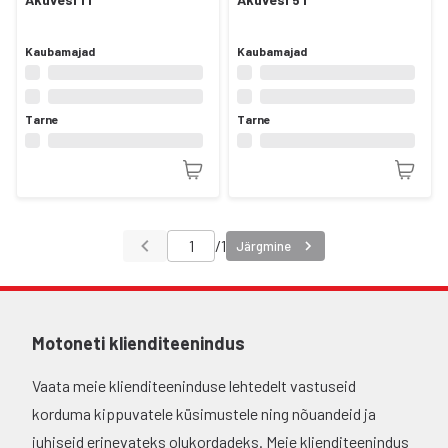
Kaubamajad
Kaubamajad
Tarne
Tarne
/
1
Järgmine
Motoneti klienditeenindus
Vaata meie klienditeeninduse lehtedelt vastuseid
korduma kippuvatele küsimustele ning nõuandeid ja
juhiseid erinevateks olukordadeks. Meie klienditeenindus