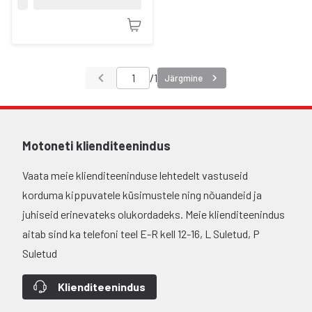
/
1
Järgmine
Motoneti klienditeenindus
Vaata meie klienditeeninduse lehtedelt vastuseid
korduma kippuvatele küsimustele ning nõuandeid ja
juhiseid erinevateks olukordadeks. Meie klienditeenindus
aitab sind ka telefoni teel E-R kell 12-16, L Suletud, P
Suletud
Klienditeenindus