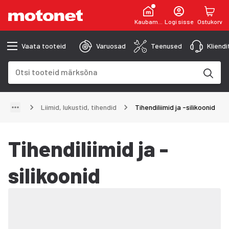
Kaubamaja
Logi sisse
Ostukorv
Vaata tooteid
Varuosad
Teenused
Kliend
Otsinguväli
Otsingutulemused uuenevad trükkimise käigus
Liimid, lukustid, tihendid
Tihendiliimid ja -silikoonid
Tihendiliimid ja -
silikoonid