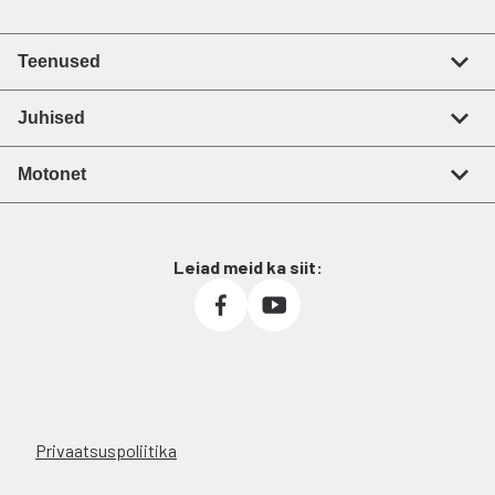
Teenused
Juhised
Motonet
Leiad meid ka siit:
Privaatsuspoliitika