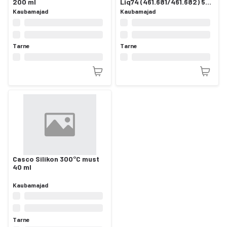
200 ml
Liq74 (461.681/461.682) 50
ml
Kaubamajad
Kaubamajad
Tarne
Tarne
Casco Silikon 300°C must
40 ml
Kaubamajad
Tarne