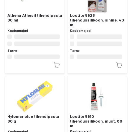
Athena Athesil tihendipasta
Loctite 5926
80 ml
tihendussilikoon, sinine, 40
ml
Kaubamajad
Kaubamajad
Tarne
Tarne
Hylomar blue tihendipasta
Loctite 5910
80 g
tihendussilikoon, must, 80
ml
Kaubamajad
Kaubamajad