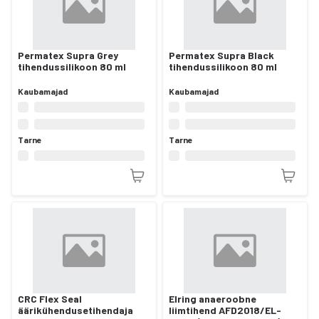
Permatex Supra Grey
Permatex Supra Black
tihendussilikoon 80 ml
tihendussilikoon 80 ml
Kaubamajad
Kaubamajad
Tarne
Tarne
CRC Flex Seal
Elring anaeroobne
äärikühendusetihendaja
liimtihend AFD2018/EL-