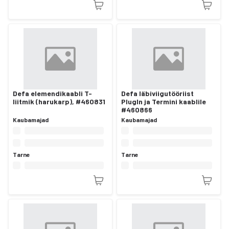
Defa elemendikaabli T-
Defa läbiviigutööriist
liitmik (harukarp), #460831
PlugIn ja Termini kaablile
#460866
Kaubamajad
Kaubamajad
Tarne
Tarne