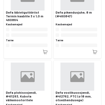
Defa läbiviigutööriist
Defa pikendusjuhe, 8 m
Termin kaablile 3 x 1,0 m
(#460847)
460864
Kaubamajad
Kaubamajad
Tarne
Tarne
Defa plokisoojendi,
Defa voolikusoojendi,
#411263, Kubota
#412762, PTC (ø 18 mm,
väikemootoritele
otseühendusega)
Kaubamajad
Kaubamajad