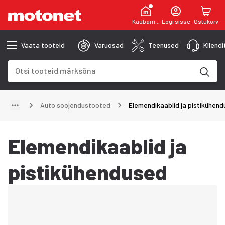
Kaubamaja
Logi sisse
Ostukorv
Vaata tooteid
Varuosad
Teenused
Kliend
Otsinguväli
Otsingutulemused uuenevad trükkimise käigus
Auto soojendustooted
Elemendikaablid ja pistikühen
Elemendikaablid ja
pistikühendused