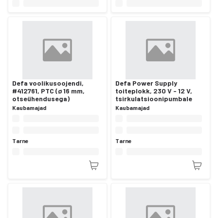
Defa voolikusoojendi,
Defa Power Supply
#412761, PTC (ø 16 mm,
toiteplokk, 230 V - 12 V,
otseühendusega)
tsirkulatsioonipumbale
Kaubamajad
Kaubamajad
Tarne
Tarne