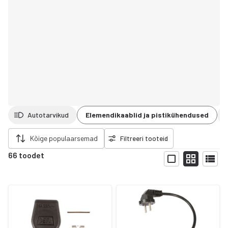
Autotarvikud
Elemendikaablid ja pistikühendused
da filtrid
Kõige populaarsemad
Filtreeri tooteid
66 toodet
Näita