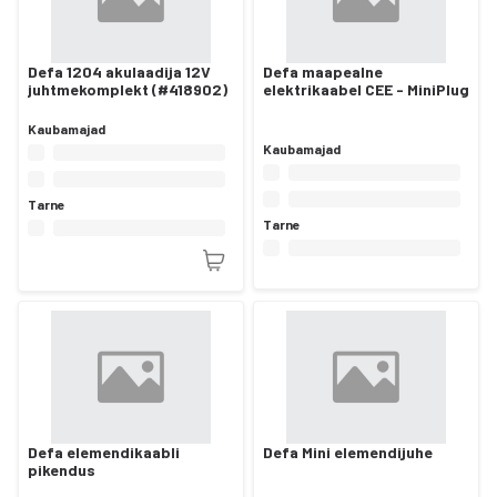
Defa 1204 akulaadija 12V
Defa maapealne
juhtmekomplekt (#418902)
elektrikaabel CEE - MiniPlug
Kaubamajad
Kaubamajad
Tarne
Tarne
Defa elemendikaabli
Defa Mini elemendijuhe
pikendus