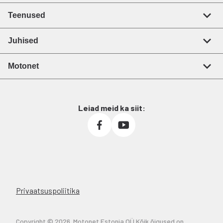
Teenused
Juhised
Motonet
Leiad meid ka siit:
Privaatsuspoliitika
Copyright © 2026. Motonet Estonia OÜ Kõik õigused on