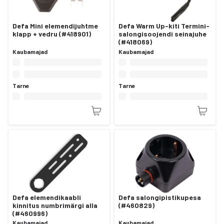
Defa Mini elemendijuhtme
Defa Warm Up-kiti Termini-
klapp + vedru (#418901)
salongisoojendi seinajuhe
(#418069)
Kaubamajad
Kaubamajad
Tarne
Tarne
Defa elemendikaabli
Defa salongipistikupesa
kinnitus numbrimärgi alla
(#460829)
(#460996)
Kaubamajad
Kaubamajad