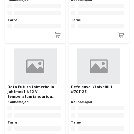
Tarne
Tarne
Defa Futura taimerkella
Defa suve-/talvelüliti,
juhtmestik 12 V
#701123
temperatuurianduriga
#418007
Kaubamajad
Kaubamajad
Tarne
Tarne