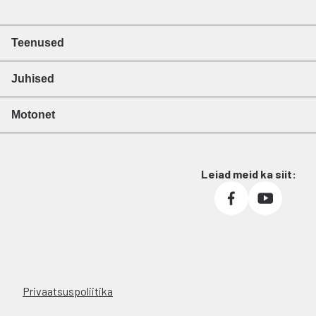
Teenused
Juhised
Motonet
Leiad meid ka siit:
Privaatsuspoliitika