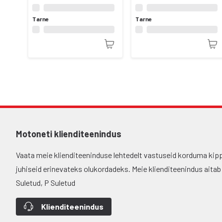
Tarne
Tarne
Motoneti klienditeenindus
Vaata meie klienditeeninduse lehtedelt vastuseid korduma kip
juhiseid erinevateks olukordadeks. Meie klienditeenindus aitab si
Suletud, P Suletud
Klienditeenindus