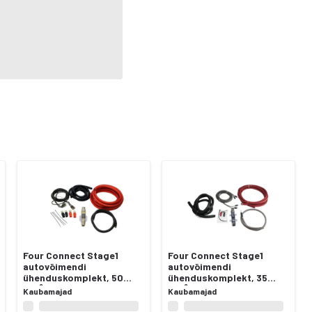
Four Connect Stage1
Four Connect Stage1
autovõimendi
autovõimendi
ühenduskomplekt, 50
ühenduskomplekt, 35
mm²
mm²
Kaubamajad
Kaubamajad