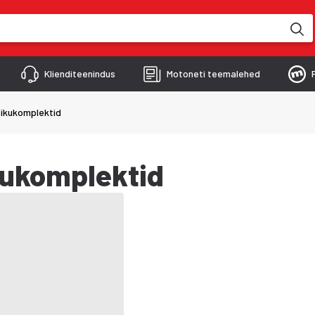
kimise käigus
Klienditeenindus
Motoneti teemalehed
tikukomplektid
kukomplektid