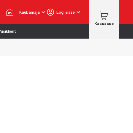
Kaubamaja
Logi sisse
Kassasse
Püsiklient