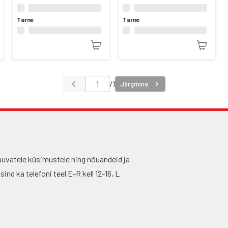
Tarne
Tarne
/
1
Järgmine
puvatele küsimustele ning nõuandeid ja
nd ka telefoni teel E-R kell 12-16, L