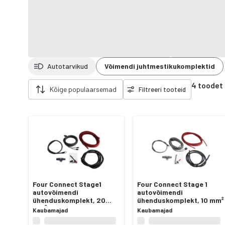
Autotarvikud
Võimendi juhtmestikukomplektid
Eemalda filtrid
4 toodet
Kõige populaarsemad
Filtreeri tooteid
Four Connect Stage1
Four Connect Stage 1
autovõimendi
autovõimendi
ühenduskomplekt, 20
ühenduskomplekt, 10 mm²
mm²
Kaubamajad
Kaubamajad