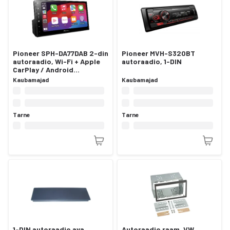
Pioneer SPH-DA77DAB 2-din
Pioneer MVH-S320BT
autoraadio, Wi-Fi + Apple
autoraadio, 1-DIN
CarPlay / Android
Auto/Bluetooth
Kaubamajad
Kaubamajad
Tarne
Tarne
1-DIN autoraadio ava
Autoraadio raam, VW,