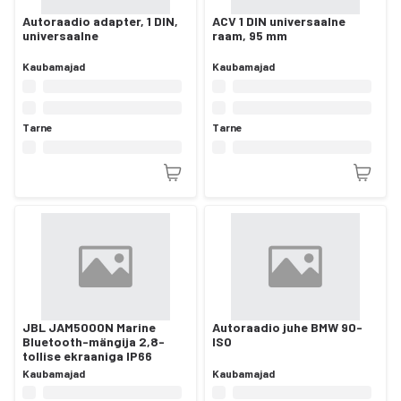
Autoraadio adapter, 1 DIN,
ACV 1 DIN universaalne
universaalne
raam, 95 mm
Kaubamajad
Kaubamajad
Tarne
Tarne
JBL JAM5000N Marine
Autoraadio juhe BMW 90-
Bluetooth-mängija 2,8-
ISO
tollise ekraaniga IP66
Kaubamajad
Kaubamajad