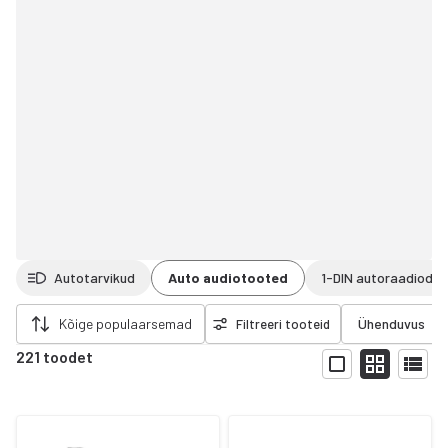
Autotarvikud
Auto audiotooted
1-DIN autoraadiod
da filtrid
Kõige populaarsemad
Ühenduvus
Filtreeri tooteid
221 toodet
Näita