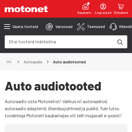
Kaubamaja
Logi sisse
Ostukorv
Vaata tooteid
Varuosad
Teenused
Kliend
Otsinguväli
Otsingutulemused uuenevad trükkimise käigus
Autoaudio
Auto audiotooted
Auto audiotooted
Autoraadio osta Motonetist! Valikus nii autoraadiod,
autoraadio adapterid, ühendusjuhtmed ja puldid. Tule tutvu
toodetega Motoneti kaubamajas või telli mugavalt e-poest!