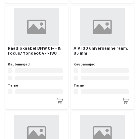
Raadiokaabel BMW 01-> &
AIV ISO universaalne raam,
Focus/Mondeo04-> ISO
85 mm
Kaubamajad
Kaubamajad
Tarne
Tarne