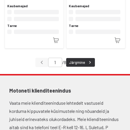
Kaubamajad
Kaubamajad
Tarne
Tarne
/
8
Järgmine
Motoneti klienditeenindus
Vaata meie klienditeeninduse lehtedelt vastuseid
korduma kippuvatele küsimustele ning nõuandeid ja
juhiseid erinevateks olukordadeks. Meie klienditeenindus
aitab sind ka telefoni teel E-R kell 12-16, L Suletud, P