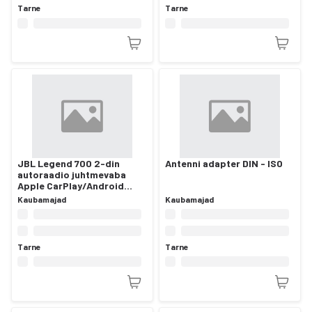
Tarne
Tarne
JBL Legend 700 2-din
Antenni adapter DIN - ISO
autoraadio juhtmevaba
Apple CarPlay/Android
Auto/Bluetooth
Kaubamajad
Kaubamajad
Tarne
Tarne