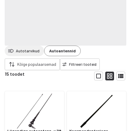
Autotarvikud
Autoantennid
da filtrid
Kõige populaarsemad
Filtreeri tooteid
15 toodet
Näita
Liigendiga autoantenn, u 78
Keermeadapteriega