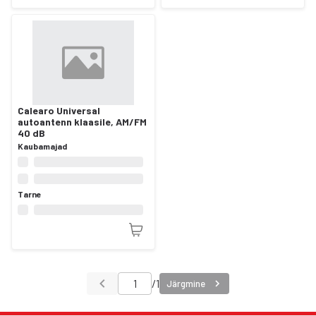
Calearo Universal
autoantenn klaasile, AM/FM
40 dB
Kaubamajad
Tarne
/
1
Järgmine