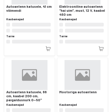
Autoantenn katusele, 41 cm
Elektrooniline autoantenn
võimendi
"hai uim", must, 12 V, kaabel
450 cm
Kaubamajad
Kaubamajad
Tarne
Tarne
Autoantenn katusele, 66
Mootoriga autoantenn
cm, kaabel 200 cm,
paigaldusnurk 0—50°
Kaubamajad
Kaubamajad