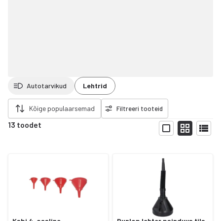
Autotarvikud
Lehtrid
da filtrid
Kõige populaarsemad
Filtreeri tooteid
13 toodet
Näita
Kabi 4-osaline
Dunlop lehter painduva tila