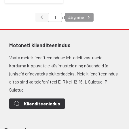
/
1
Järgmine
Motoneti klienditeenindus
Vaata meie klienditeeninduse lehtedelt vastuseid
korduma kippuvatele küsimustele ning nõuandeid ja
juhiseid erinevateks olukordadeks. Meie klienditeenindus
aitab sind ka telefoni teel E-R kell 12-16, L Suletud, P
Suletud
Klienditeenindus