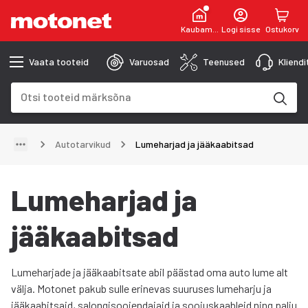
Kaubamaja
Logi sisse
Ostukorv
Vaata tooteid
Varuosad
Teenused
Kliend
Otsinguväli
Otsingutulemused uuenevad trükkimise käigus
Autotarvikud
Lumeharjad ja jääkaabitsad
Lumeharjad ja
jääkaabitsad
Lumeharjade ja jääkaabitsate abil päästad oma auto lume alt
välja. Motonet pakub sulle erinevas suuruses lumeharju ja
jääkaabitsaid, salongisoojendajaid ja soojuskaableid ning palju