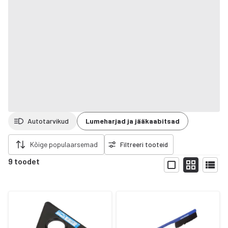
Autotarvikud
Lumeharjad ja jääkaabitsad
da filtrid
Kõige populaarsemad
Filtreeri tooteid
9 toodet
Näita