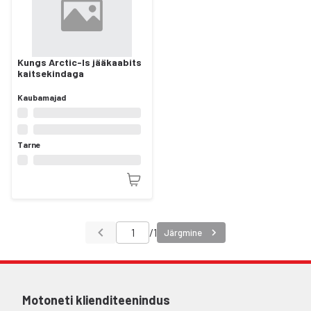
Kungs Arctic-Is jääkaabits
kaitsekindaga
Kaubamajad
Tarne
/
1
Järgmine
Motoneti klienditeenindus