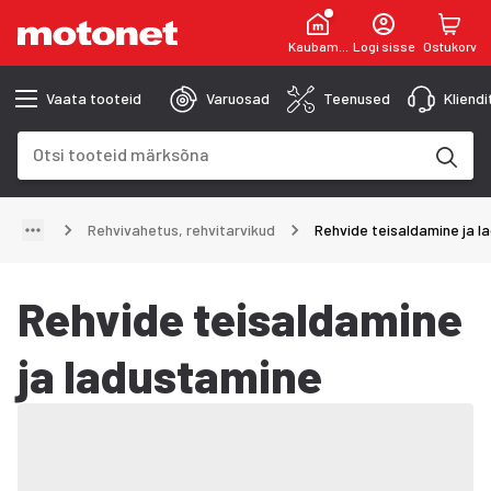
Kaubamaja
Logi sisse
Ostukorv
Vaata tooteid
Varuosad
Teenused
Kliend
Otsinguväli
Otsingutulemused uuenevad trükkimise käigus
Rehvivahetus, rehvitarvikud
Rehvide teisaldamine ja l
Rehvide teisaldamine
ja ladustamine