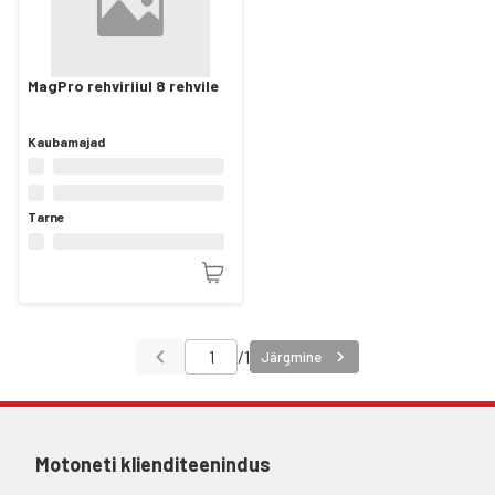
MagPro rehviriiul 8 rehvile
Kaubamajad
Tarne
/
1
Järgmine
Motoneti klienditeenindus