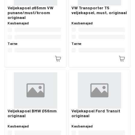
Veljekapsel ø65mm VW
VW Transporter T5
punane/must/kroom
veljekapsel, must, originaal
originaal
Kaubamajad
Kaubamajad
Tarne
Tarne
Veljekapsel BMW Ø56mm
Veljekapsel Ford Transit
originaal
originaal
Kaubamajad
Kaubamajad