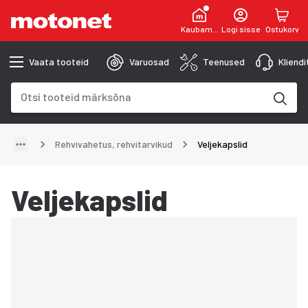
Kaubamaja
Logi sisse
Ostukorv
Vaata tooteid
Varuosad
Teenused
Kliend
Otsinguväli
Otsingutulemused uuenevad trükkimise käigus
Rehvivahetus, rehvitarvikud
Veljekapslid
Veljekapslid