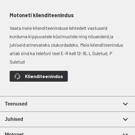
Motoneti klienditeenindus
Vaata meie klienditeeninduse lehtedelt vastuseid
korduma kippuvatele küsimustele ning nõuandeid ja
juhiseid erinevateks olukordadeks. Meie klienditeenindus
aitab sind ka telefoni teel E-R kell 12-16, L Suletud, P
Suletud
Klienditeenindus
Teenused
Juhised
Motonet