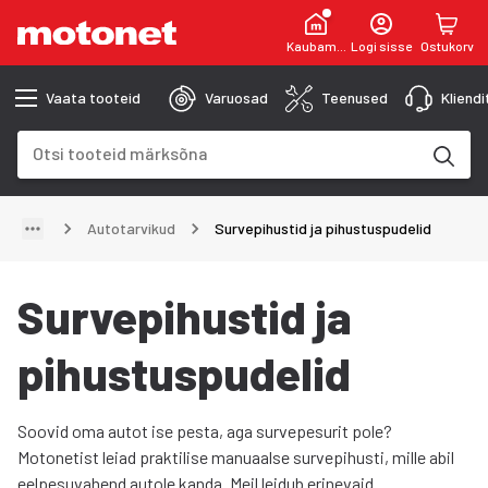
Kaubamaja
Logi sisse
Ostukorv
Vaata tooteid
Varuosad
Teenused
Kliend
Otsinguväli
Otsingutulemused uuenevad trükkimise käigus
Autotarvikud
Survepihustid ja pihustuspudelid
Survepihustid ja
pihustuspudelid
Soovid oma autot ise pesta, aga survepesurit pole?
Motonetist leiad praktilise manuaalse survepihusti, mille abil
eelpesuvahend autole kanda. Meil leidub erinevaid