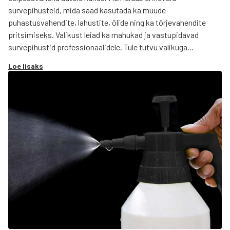
survepihusteid, mida saad kasutada ka muude
puhastusvahendite, lahustite, õlide ning ka tõrjevahendite
pritsimiseks. Valikust leiad ka mahukad ja vastupidavad
survepihustid professionaalidele. Tule tutvu valikuga...
Loe lisaks