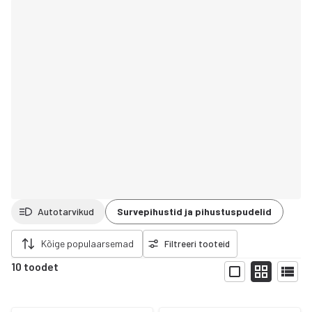
Autotarvikud
Survepihustid ja pihustuspudelid
da filtrid
Kõige populaarsemad
Filtreeri tooteid
10 toodet
Näita