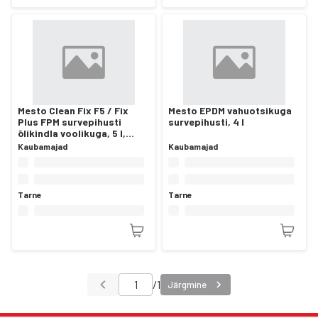
Mesto Clean Fix F5 / Fix
Mesto EPDM vahuotsikuga
Plus FPM survepihusti
survepihusti, 4 l
õlikindla voolikuga, 5 l,
must/valge
Kaubamajad
Kaubamajad
Tarne
Tarne
/
1
Järgmine