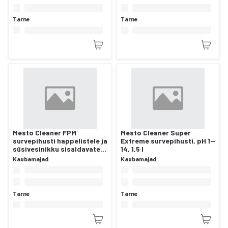
Tarne
Tarne
Mesto Cleaner FPM
Mesto Cleaner Super
survepihusti happelistele ja
Extreme survepihusti, pH 1—
süsivesinikku sisaldavatele
14, 1,5 l
pesuvahenditele pH 1-9, 1,5
Kaubamajad
Kaubamajad
liitrit
Tarne
Tarne