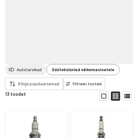
Autotarvikud
Süüteküünlad väikemasinatele
da filtrid
Kõige populaarsemad
Filtreeri tooteid
13 toodet
Näita