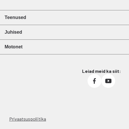
Teenused
Juhised
Motonet
Leiad meid ka siit:
Privaatsuspoliitika