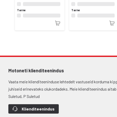
Tarne
Tarne
Motoneti klienditeenindus
Vaata meie klienditeeninduse lehtedelt vastuseid korduma kip
juhiseid erinevateks olukordadeks. Meie klienditeenindus aitab si
Suletud, P Suletud
Klienditeenindus