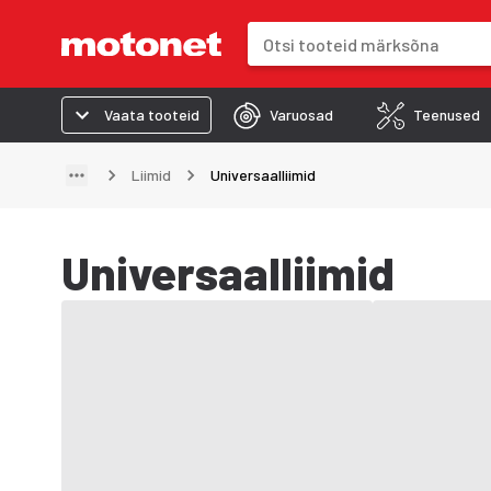
Otsinguväli
Otsingutulemused uuenevad trük
Vaata tooteid
Varuosad
Teenused
Liimid
Universaalliimid
Universaalliimid