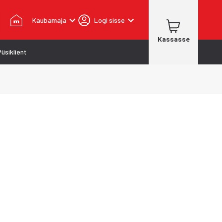
Kaubamaja
Logi sisse
Kassasse
Püsiklient