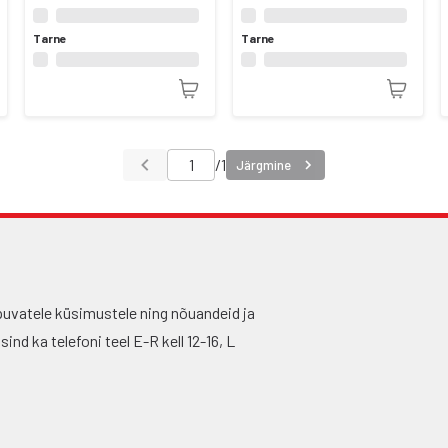
Tarne
Tarne
/
1
Järgmine
puvatele küsimustele ning nõuandeid ja
nd ka telefoni teel E-R kell 12-16, L