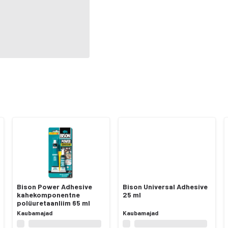
Bison Power Adhesive
Bison Universal Adhesive
kahekomponentne
25 ml
polüuretaanliim 65 ml
Kaubamajad
Kaubamajad