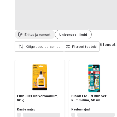
Ehitus ja remont
Universaalliimid
Eemalda filtrid
5 toodet
Kõige populaarsemad
Filtreeri tooteid
Finbullet universaalliim,
Bison Liquid Rubber
60 g
kummiliim, 50 ml
Kaubamajad
Kaubamajad