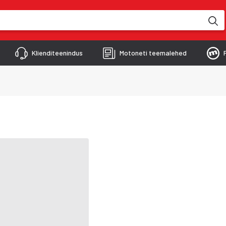
kimise käigus
Klienditeenindus
Motoneti teemalehed