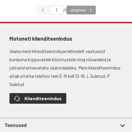
/
1
Järgmine
Motoneti klienditeenindus
Vaata meie klienditeeninduse lehtedelt vastuseid
korduma kippuvatele küsimustele ning nõuandeid ja
juhiseid erinevateks olukordadeks. Meie klienditeenindus
aitab sind ka telefoni teel E-R kell 12-16, L Suletud, P
Suletud
Klienditeenindus
Teenused