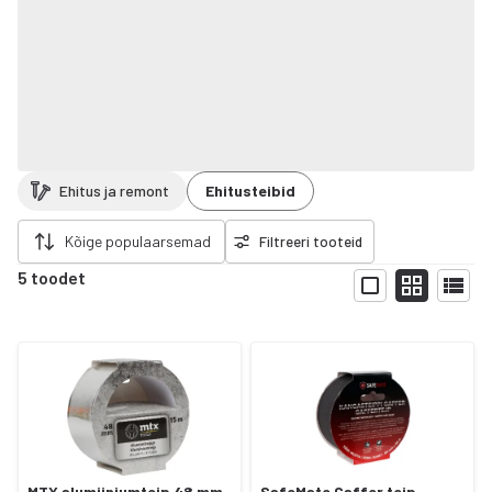
Ehitus ja remont
Ehitusteibid
da filtrid
Kõige populaarsemad
Filtreeri tooteid
5 toodet
Näita
MTX alumiiniumteip 48 mm
SafeMate Gaffer teip,