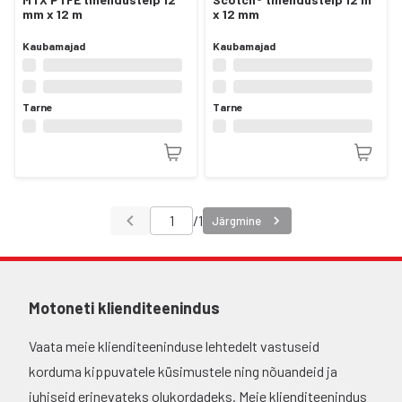
mm x 12 m
x 12 mm
Kaubamajad
Kaubamajad
Tarne
Tarne
/
1
Järgmine
Motoneti klienditeenindus
Vaata meie klienditeeninduse lehtedelt vastuseid
korduma kippuvatele küsimustele ning nõuandeid ja
juhiseid erinevateks olukordadeks. Meie klienditeenindus