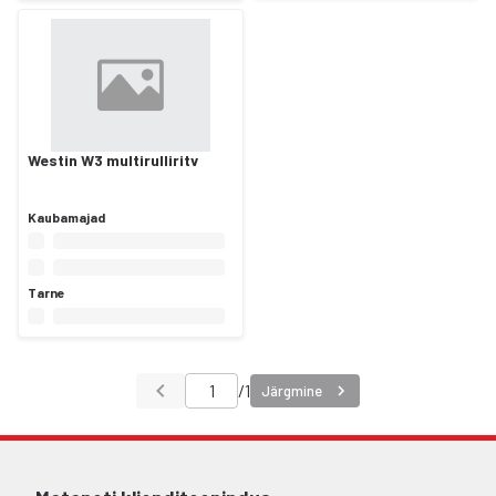
Westin W3 multirulliritv
Kaubamajad
Tarne
/
1
Järgmine