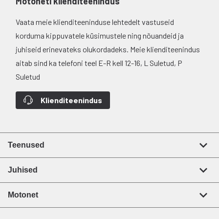
Motoneti klienditeenindus
Vaata meie klienditeeninduse lehtedelt vastuseid
korduma kippuvatele küsimustele ning nõuandeid ja
juhiseid erinevateks olukordadeks. Meie klienditeenindus
aitab sind ka telefoni teel E-R kell 12-16, L Suletud, P
Suletud
Klienditeenindus
Teenused
Juhised
Motonet