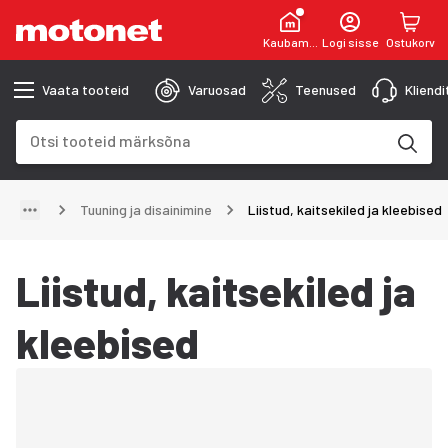
Kaubamaja
Logi sisse
Ostukorv
Vaata tooteid
Varuosad
Teenused
Kliend
Otsinguväli
Otsingutulemused uuenevad trükkimise käigus
Tuuning ja disainimine
Liistud, kaitsekiled ja kleebised
Liistud, kaitsekiled ja
kleebised