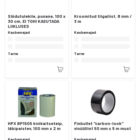
Sõidutulekile, punane, 100 x
Kroomitud tilgaliist, 8 mm /
30 cm, EI TOHI KASUTADA
3 m
LIIKLUSES
Kaubamajad
Kaubamajad
Tarne
Tarne
HPX BP1505 kivikaitseteip,
Finbullet "carbon-look"
läbipaistev, 100 mm x 2 m
vinüüllint 50 mm x 5 m must
Kaubamajad
Kaubamajad