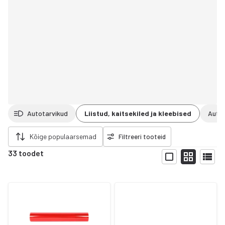
Autotarvikud
Liistud, kaitsekiled ja kleebised
Auto
da filtrid
Kõige populaarsemad
Filtreeri tooteid
33 toodet
Näita